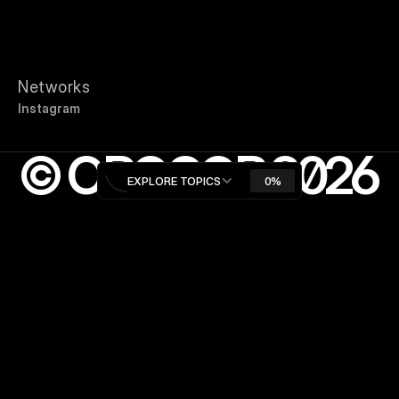
Networks
I
n
s
t
a
g
r
a
m
© OROCOR 2026
EXPLORE TOPICS
0%