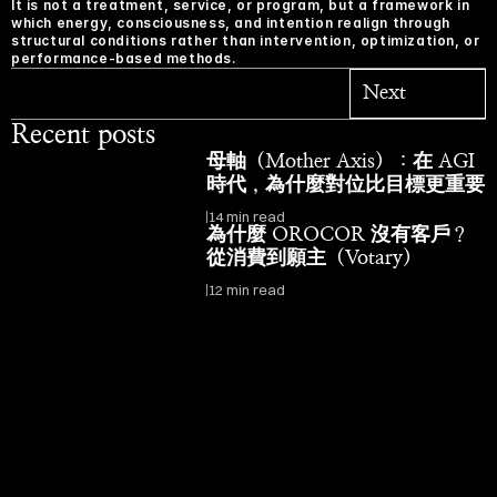
It is not a treatment, service, or program, but a framework in 
which energy, consciousness, and intention realign through 
structural conditions rather than intervention, optimization, or 
performance-based methods.
Next
Recent posts
母軸（Mother Axis）：在 AGI 
時代，為什麼對位比目標更重要
14 min read
為什麼 OROCOR 沒有客戶？
從消費到願主（Votary）
12 min read